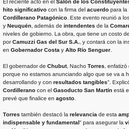
El reciente acto en el
Salón de los Constituyente
hito significativo
con la firma del
acuerdo
para la
Cordillerano Patagónico
. Este evento reunió a lo
y
Neuquén
, además de
intendentes
de la
Comarc
niveles de gobierno. La obra, que tiene un costo d
por
Camuzzi Gas del Sur S.A.
, y contará con la i
en
Gobernador Costa
y
Alto Río Senguer
.
El gobernador de
Chubut
, Nacho
Torres
, enfatiz
porque no estamos anunciando algo que se va a ha
desarrollando y con
resultados tangibles
". Expli
Cordillerano
con el
Gasoducto San Martín
está 
prevé que finalice en
agosto
.
Torres
también destacó la
relevancia
de esta
amp
indispensable y fundamental
" para asegurar la
v