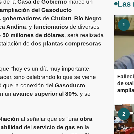
s
de la
Casa de Gobierno
marcó un
Las 
ampliación del Gasoducto
s
gobernadores
de
Chubut
,
Río Negro
1
a Andina
, y
funcionarios
de diversos
e
50 millones de dólares
, será realizada
nstalación de
dos plantas compresoras
ó que "hoy es un día muy importante,
Fallec
cer, sino celebrando lo que se viene
de Gai
có que la conexión del
Gasoducto
amplia
en un
avance superior al 80%
, y se
2
liación
al señalar que es "una
obra
iabilidad
del
servicio de gas
en la