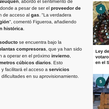
 Neuquén
, abordó el sentimiento de
 donde a pesar de ser el
proveedor de
4
n de acceso al
gas
. "La verdadera
gión
", comentó Figueroa, añadiendo
n histórica
.
soducto
se encuentra bajo la
plantas compresoras
, que ya han sido
Ley de
n a operar en el próximo
invierno
,
votaro
 metros cúbicos diarios
. Esto
en el 
s
y facilitará el acceso a
servicios
dificultades en su aprovisionamiento.
5