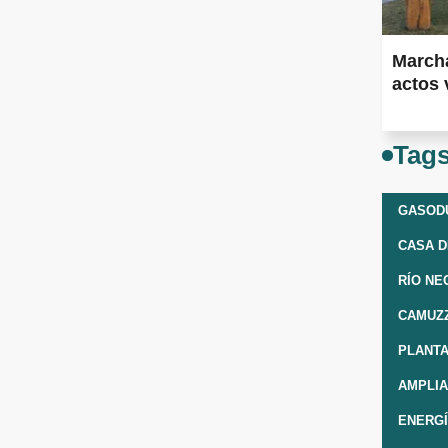
Marcha
actos 
Tag
GASOD
CASA D
RÍO NE
CAMUZZ
PLANT
AMPLI
ENERGÍ