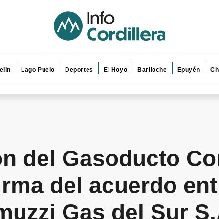
elin
Lago Puelo
Deportes
El Hoyo
Bariloche
Epuyén
Ch
ón del Gasoducto Cor
irma del acuerdo ent
uzzi Gas del Sur S