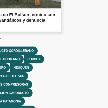
 en El Bolsón terminó con
vandálicos y denuncia
s
UCTO CORDILLERANO
E GOBIERNO
CHUBUT
GRO
NEUQUÉN
I GAS DEL SUR
AS COMPRESORAS
ACIÓN GASODUCTO
A PATAGONIA