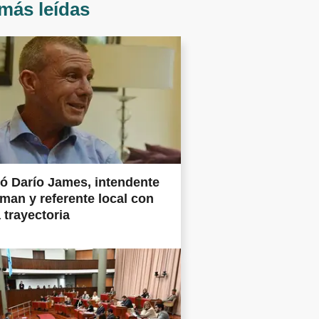
más leídas
ió Darío James, intendente
man y referente local con
 trayectoria