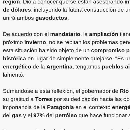
región
. Dio a conocer que se están asesorando
i
de dólares
, incluyendo la futura construcción de 
unirá ambos
gasoductos
.
De acuerdo con el
mandatario
, la
ampliación
tien
próximo
invierno
, no se repitan los problemas gen
esta situación ha sido objeto de un
compromiso po
histórica
en lugar de simplemente quejarse. "Es 
energético
de la
Argentina
, tengamos
pueblos a
lamentó.
Sumándose a esta reflexión, el gobernador de
Río
su gratitud a
Torres
por su dedicación hacia las o
importancia de la
Patagonia
en el contexto
energé
del
gas
y el
97%
del
petróleo
que hace funcionar a