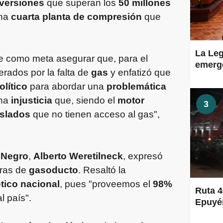
nversiones
que superan los
50 millones
una
cuarta planta de compresión
que
La Leg
e como meta asegurar que, para el
emerge
erados por la falta de
gas
y enfatizó que
lítico
para abordar una
problemática
una
injusticia
que, siendo el
motor
3
islados
que no tienen acceso al gas",
 Negro
,
Alberto Weretilneck
, expresó
bras de
gasoducto
. Resaltó la
tico nacional
, pues "proveemos el
98%
Ruta 4
l país".
Epuyén