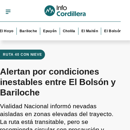
oyo
Bariloche
Epuyén
Cholila
El Maitén
El Bolsón
Esque
RUTA 40 CON NIEVE
Alertan por condiciones
inestables entre El Bolsón y
Bariloche
Vialidad Nacional informó nevadas
aisladas en zonas elevadas del trayecto.
La ruta está transitable, pero se
recomienda circular con precaución y