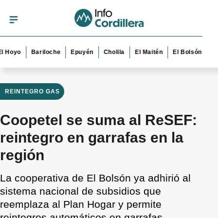
o
Bariloche
Epuyén
Cholila
El Maitén
El Bolsón
Esquel
REINTEGRO GAS
Coopetel se suma al ReSEF:
reintegro en garrafas en la
región
La cooperativa de El Bolsón ya adhirió al
sistema nacional de subsidios que
reemplaza al Plan Hogar y permite
reintegros automáticos en garrafas.