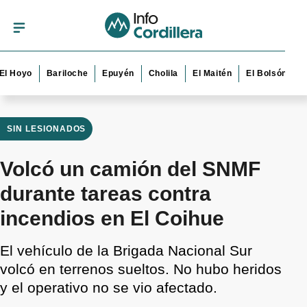
yo
Bariloche
Epuyén
Cholila
El Maitén
El Bolsón
Esque
SIN LESIONADOS
Volcó un camión del SNMF
durante tareas contra
incendios en El Coihue
El vehículo de la Brigada Nacional Sur
volcó en terrenos sueltos. No hubo heridos
y el operativo no se vio afectado.