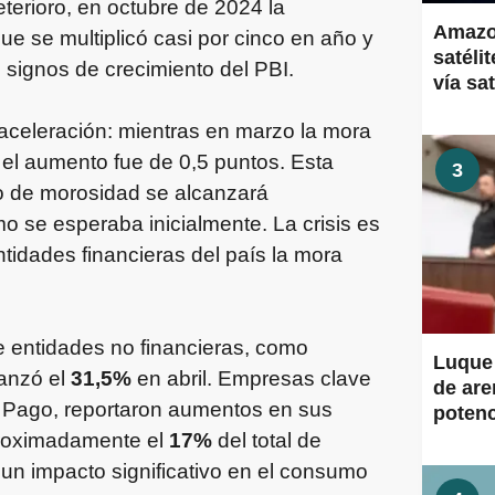
terioro, en octubre de 2024 la
Amazon
 que se multiplicó casi por cinco en año y
satéli
signos de crecimiento del PBI.
vía sa
aceleración: mientras en marzo la mora
 el aumento fue de 0,5 puntos. Esta
3
co de morosidad se alcanzará
o se esperaba inicialmente. La crisis es
ntidades financieras del país la mora
 entidades no financieras, como
Luque 
canzó el
31,5%
en abril. Empresas clave
de are
 Pago, reportaron aumentos en sus
potenc
Muert
aproximadamente el
17%
del total de
 un impacto significativo en el consumo