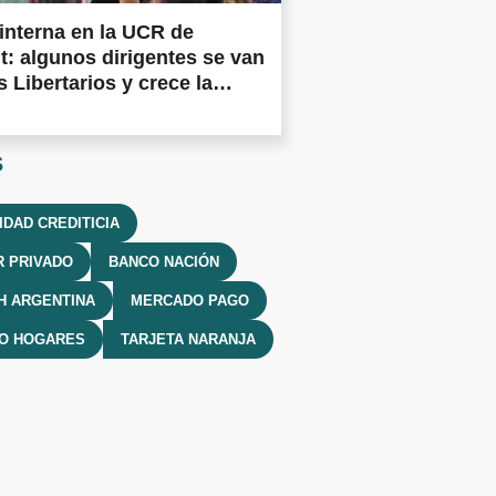
 interna en la UCR de
: algunos dirigentes se van
s Libertarios y crece la
n en la militancia
lerana
s
DAD CREDITICIA
 PRIVADO
BANCO NACIÓN
H ARGENTINA
MERCADO PAGO
TO HOGARES
TARJETA NARANJA