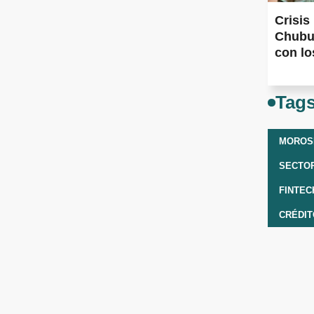
Crisis
Chubut
con lo
tensió
cordil
Tag
MOROSI
SECTOR
FINTEC
CRÉDI