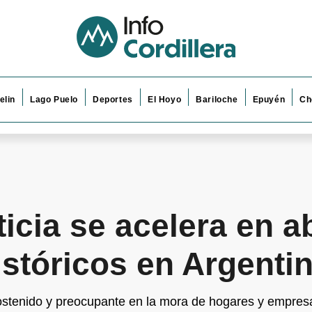
elin
Lago Puelo
Deportes
El Hoyo
Bariloche
Epuyén
Ch
icia se acelera en ab
stóricos en Argenti
sostenido y preocupante en la mora de hogares y empres