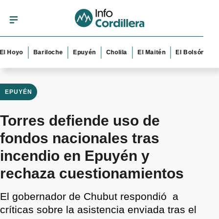
yo
Bariloche
Epuyén
Cholila
El Maitén
El Bolsón
Esque
EPUYÉN
Torres defiende uso de
fondos nacionales tras
incendio en Epuyén y
rechaza cuestionamientos
El gobernador de Chubut respondió a
críticas sobre la asistencia enviada tras el